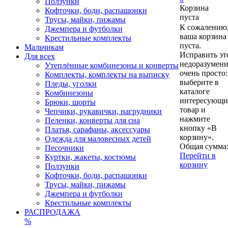
Ползунки
Корзина
Кофточки, боди, распашонки
пуста
Трусы, майки, пижамы
К сожалению
Джемпера и футболки
ваша корзина
Крестильные комплекты
пуста.
Мальчикам
Исправить эт
Для всех
недоразумен
Утеплённые комбинезоны и конверты
очень просто:
Комплекты, комплекты на выписку
выберите в
Пледы, уголки
каталоге
Комбинезоны
интересующ
Брюки, шорты
товар и
Чепчики, рукавички, нагрудники
нажмите
Пеленки, конверты для сна
кнопку «В
Платья, сарафаны, аксессуары
корзину».
Одежда для маловесных детей
Общая сумма
Песочники
Перейти в
Куртки, жакеты, костюмы
корзину
Ползунки
Кофточки, боди, распашонки
Трусы, майки, пижамы
Джемпера и футболки
Крестильные комплекты
РАСПРОДАЖА
%