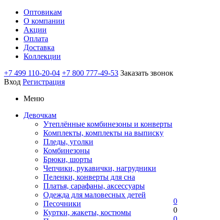
Оптовикам
О компании
Акции
Оплата
Доставка
Коллекции
+7 499 110-20-04
+7 800 777-49-53
Заказать звонок
Вход
Регистрация
Меню
Девочкам
Утеплённые комбинезоны и конверты
Комплекты, комплекты на выписку
Пледы, уголки
Комбинезоны
Брюки, шорты
Чепчики, рукавички, нагрудники
Пеленки, конверты для сна
Платья, сарафаны, аксессуары
Одежда для маловесных детей
0
Песочники
0
Куртки, жакеты, костюмы
0