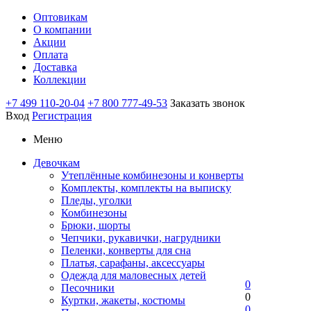
Оптовикам
О компании
Акции
Оплата
Доставка
Коллекции
+7 499 110-20-04
+7 800 777-49-53
Заказать звонок
Вход
Регистрация
Меню
Девочкам
Утеплённые комбинезоны и конверты
Комплекты, комплекты на выписку
Пледы, уголки
Комбинезоны
Брюки, шорты
Чепчики, рукавички, нагрудники
Пеленки, конверты для сна
Платья, сарафаны, аксессуары
Одежда для маловесных детей
0
Песочники
0
Куртки, жакеты, костюмы
0