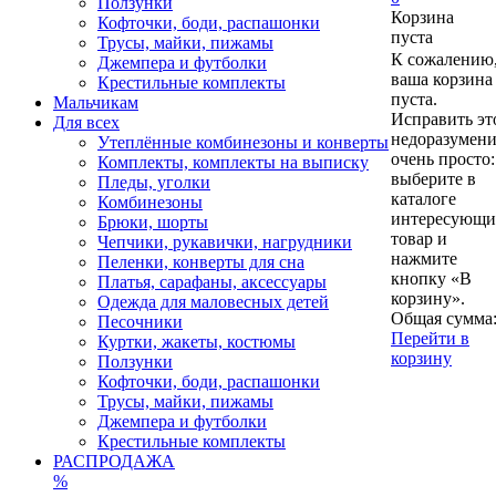
Ползунки
Корзина
Кофточки, боди, распашонки
пуста
Трусы, майки, пижамы
К сожалению
Джемпера и футболки
ваша корзина
Крестильные комплекты
пуста.
Мальчикам
Исправить эт
Для всех
недоразумен
Утеплённые комбинезоны и конверты
очень просто:
Комплекты, комплекты на выписку
выберите в
Пледы, уголки
каталоге
Комбинезоны
интересующ
Брюки, шорты
товар и
Чепчики, рукавички, нагрудники
нажмите
Пеленки, конверты для сна
кнопку «В
Платья, сарафаны, аксессуары
корзину».
Одежда для маловесных детей
Общая сумма
Песочники
Перейти в
Куртки, жакеты, костюмы
корзину
Ползунки
Кофточки, боди, распашонки
Трусы, майки, пижамы
Джемпера и футболки
Крестильные комплекты
РАСПРОДАЖА
%