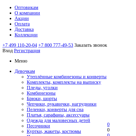
Оптовикам
О компании
Акции
Оплата
Доставка
Коллекции
+7 499 110-20-04
+7 800 777-49-53
Заказать звонок
Вход
Регистрация
Меню
Девочкам
Утеплённые комбинезоны и конверты
Комплекты, комплекты на выписку
Пледы, уголки
Комбинезоны
Брюки, шорты
Чепчики, рукавички, нагрудники
Пеленки, конверты для сна
Платья, сарафаны, аксессуары
Одежда для маловесных детей
0
Песочники
0
Куртки, жакеты, костюмы
0