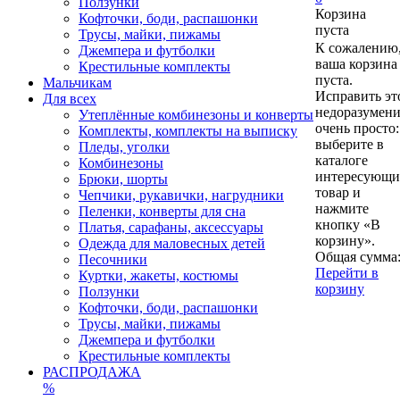
Ползунки
Корзина
Кофточки, боди, распашонки
пуста
Трусы, майки, пижамы
К сожалению
Джемпера и футболки
ваша корзина
Крестильные комплекты
пуста.
Мальчикам
Исправить эт
Для всех
недоразумен
Утеплённые комбинезоны и конверты
очень просто:
Комплекты, комплекты на выписку
выберите в
Пледы, уголки
каталоге
Комбинезоны
интересующ
Брюки, шорты
товар и
Чепчики, рукавички, нагрудники
нажмите
Пеленки, конверты для сна
кнопку «В
Платья, сарафаны, аксессуары
корзину».
Одежда для маловесных детей
Общая сумма
Песочники
Перейти в
Куртки, жакеты, костюмы
корзину
Ползунки
Кофточки, боди, распашонки
Трусы, майки, пижамы
Джемпера и футболки
Крестильные комплекты
РАСПРОДАЖА
%