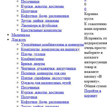
Песочники
0
Куртки, жакеты, костюмы
0
Ползунки
Корзина
Кофточки, боди, распашонки
пуста
Трусы, майки, пижамы
К сожалению
Джемпера и футболки
ваша корзина
Крестильные комплекты
пуста.
Мальчикам
Исправить эт
Для всех
недоразумен
Утеплённые комбинезоны и конверты
очень просто:
Комплекты, комплекты на выписку
выберите в
Пледы, уголки
каталоге
Комбинезоны
интересующ
Брюки, шорты
товар и
Чепчики, рукавички, нагрудники
нажмите
Пеленки, конверты для сна
кнопку «В
Платья, сарафаны, аксессуары
корзину».
Одежда для маловесных детей
Общая сумма
Песочники
Перейти в
Куртки, жакеты, костюмы
корзину
Ползунки
Кофточки, боди, распашонки
Трусы, майки, пижамы