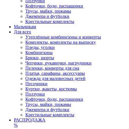
Ползунки
Кофточки, боди, распашонки
Трусы, майки, пижамы
Джемпера и футболки
Крестильные комплекты
Мальчикам
Для всех
Утеплённые комбинезоны и конверты
Комплекты, комплекты на выписку
Пледы, уголки
Комбинезоны
Брюки, шорты
Чепчики, рукавички, нагрудники
Пеленки, конверты для сна
Платья, сарафаны, аксессуары
Одежда для маловесных детей
Песочники
Куртки, жакеты, костюмы
Ползунки
Кофточки, боди, распашонки
Трусы, майки, пижамы
Джемпера и футболки
Крестильные комплекты
РАСПРОДАЖА
%