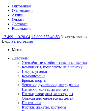
Оптовикам
О компании
Акции
Оплата
Доставка
Коллекции
+7 499 110-20-04
+7 800 777-49-53
Заказать звонок
Вход
Регистрация
Меню
Девочкам
Утеплённые комбинезоны и конверты
Комплекты, комплекты на выписку
Пледы, уголки
Комбинезоны
Брюки, шорты
Чепчики, рукавички, нагрудники
Пеленки, конверты для сна
Платья, сарафаны, аксессуары
Одежда для маловесных детей
Песочники
Куртки, жакеты, костюмы